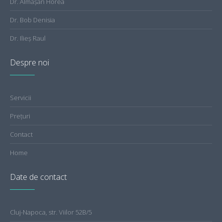
Dr. Almăşan Horea
Dr. Bob Denisia
Dr. Ilieş Raul
Despre noi
Servicii
Preţuri
Contact
Home
Date de contact
Cluj-Napoca, str. Viilor 52B/5