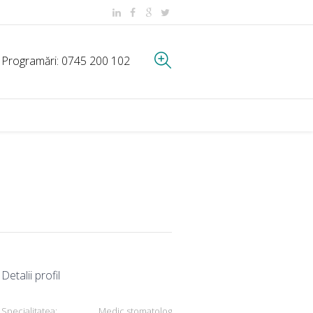
Programări:
0745 200 102
Detalii profil
Specialitatea:
Medic stomatolog