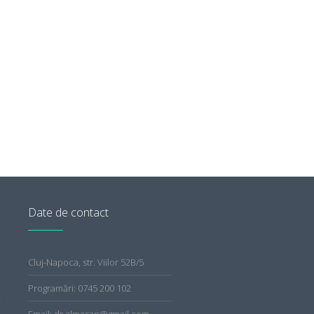
Date de contact
Cluj-Napoca, str. Viilor 52B/5
Programări: 0745 200 102