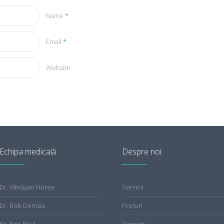
Name
*
Email
*
Website
Echipa medicală
Despre noi
Dr. Almăşan Horea
Servicii
Dr. Bob Denisia
Preţuri