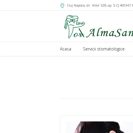
Cluj-Napoca, str. Viilor 52B, ap. 5
, CJ
400347
,
Acasa
Servicii stomatologice