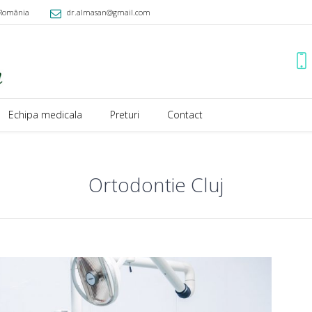
România
dr.almasan@gmail.com
Echipa medicala
Preturi
Contact
Ortodontie Cluj