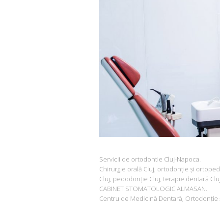
Servicii de ortodontie Cluj-Napoca.
Chirurgie orală Cluj, ortodonție și ortopedi
Cluj, pedodonție Cluj, terapie dentară Cluj
CABINET STOMATOLOGIC ALMASAN.
Centru de Medicină Dentară, Ortodonţie 