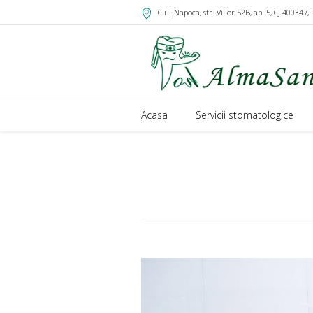
Cluj-Napoca, str. Viilor 52B, ap. 5
, CJ
400347
,
Acasa
Servicii stomatologice