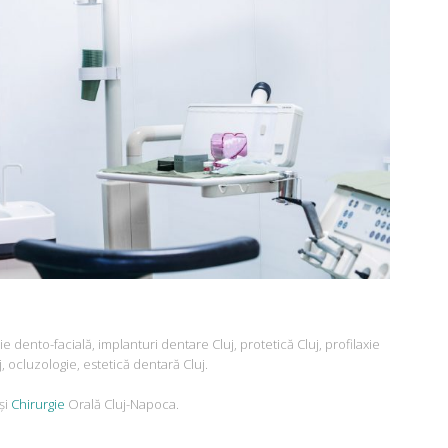
e dento-facială, implanturi dentare Cluj, protetică Cluj, profilaxie
, ocluzologie, estetică dentară Cluj.
şi
Chirurgie
Orală Cluj-Napoca.