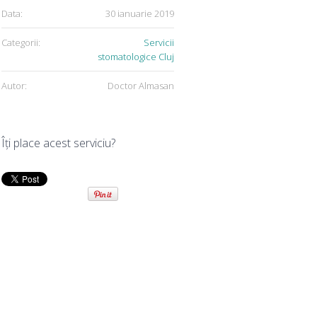
Data:
30 ianuarie 2019
Categorii:
Servicii
stomatologice Cluj
Autor:
Doctor Almasan
Îţi place acest serviciu?